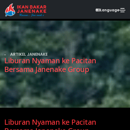
Language
ARTIKEL JANENAKE
Liburan Nyaman ke Pacitan
Bersama Janenake Group
Liburan Nyaman ke Pacitan