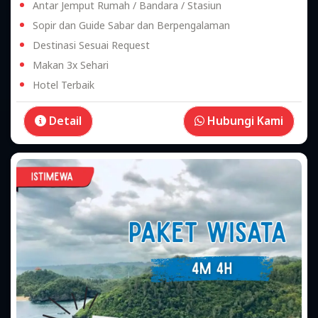
Antar Jemput Rumah / Bandara / Stasiun
Sopir dan Guide Sabar dan Berpengalaman
Destinasi Sesuai Request
Makan 3x Sehari
Hotel Terbaik
Detail
Hubungi Kami