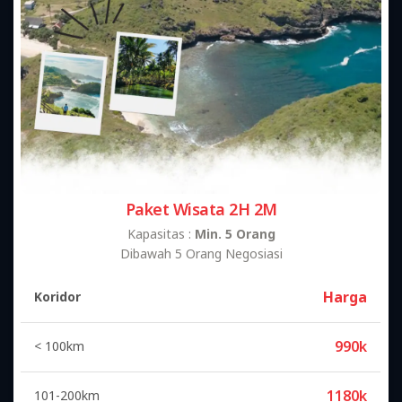
Paket Wisata 2H 2M
Kapasitas :
Min. 5 Orang
Dibawah 5 Orang Negosiasi
Harga
Koridor
990k
< 100km
1180k
101-200km