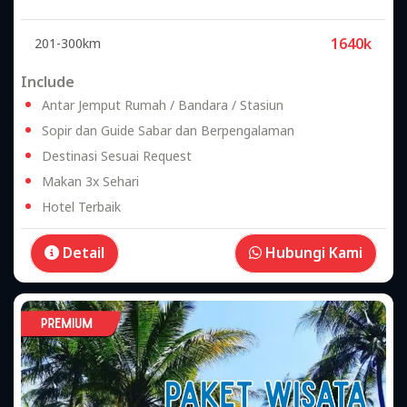
1640k
201-300km
Include
Antar Jemput Rumah / Bandara / Stasiun
Sopir dan Guide Sabar dan Berpengalaman
Destinasi Sesuai Request
Makan 3x Sehari
Hotel Terbaik
Detail
Hubungi Kami