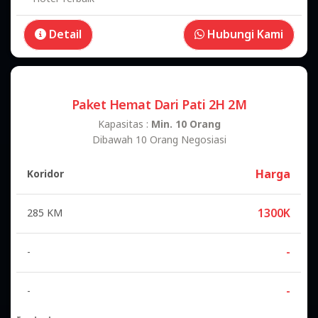
Kapasitas :
Min. 10 Orang
Dibawah 10 Orang Negosiasi
Harga
Koridor
1900K
635 km
-
-
-
-
Include
Include
Antar Jemput Rumah / Bandara / Stasiun
Sopir dan Guide Sabar dan Berpengalaman
Destinasi Sesuai Request
Makan 3x Sehari