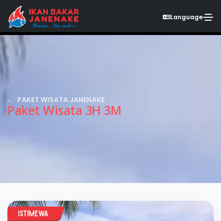
Language
PAKET WISATA JANENAKE
Paket Wisata 3H 3M