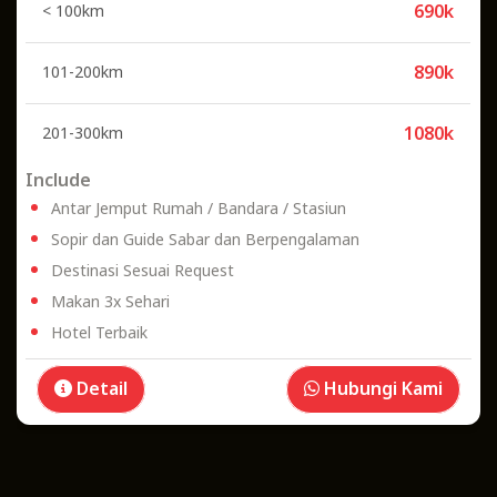
690k
< 100km
890k
101-200km
1080k
201-300km
Include
Antar Jemput Rumah / Bandara / Stasiun
Sopir dan Guide Sabar dan Berpengalaman
Destinasi Sesuai Request
Makan 3x Sehari
Hotel Terbaik
Detail
Hubungi Kami