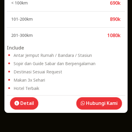
690k
< 100km
890k
101-200km
1080k
201-300km
Include
Antar Jemput Rumah / Bandara / Stasiun
Sopir dan Guide Sabar dan Berpengalaman
Destinasi Sesuai Request
Makan 3x Sehari
Hotel Terbaik
Detail
Hubungi Kami